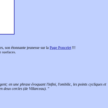
rs, son étonnante jeunesse sur la
Page Poncelet
!!!
e suefaces.
ent; en une phrase évoquant l'infini, l'ombilic, les points cycliques et
n deux cercles (de Villarceau). "