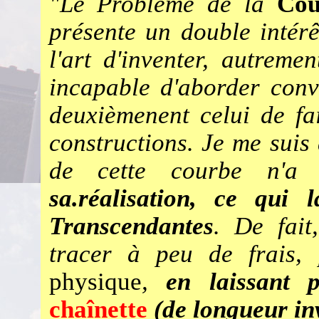
"Le Problème de la
Cou
présente un double intérê
l'art d'inventer, autremen
incapable d'aborder conv
deuxièmenent celui de fa
constructions. Je me suis 
de cette courbe n'a
sa.réalisation, ce qui
Transcendantes
. De fait
tracer à peu de frais
physique
,
en laissant 
chaînette
(de longueur inv